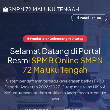
🏫
SMPN 72 MALUKU TENGAH
🔒 Panel Panitia
🚫 Pendaftaran Gelombang Ini Ditutup
Selamat Datang di Portal
Resmi
SPMB Online SMPN
72 Maluku Tengah
Sistem pendaftaran terpadu keselarasan berkas F-PD
Dapodik Angkatan 2026/2027. Cukup masukkan NISN &
NIK untuk memuat data profil lama Anda secara otomatis
kawan.
Total Pendaftar
Tahun Ajaran