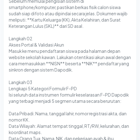
Sebelum memulai pengisian sistem di
smartphone/komputer, pastikan berkas fisik calon siswa
sudah siap difoto atau dipindai secara jelas. Dokumen wajib
meliputi: **Kartu Keluarga (KK), Akta Kelahiran, dan Surat
Keterangan Lulus (SKL)** dari SD asal.
Langkah 02
Akses Portal & Validasi Akun
Masuk ke menu pendaftaran siswa pada halaman depan
website sekolah kawan. Lakukan otentikasi akun awal dengan
cara memasukkan **NISN** beserta **NIK** pendaftar yang
sinkron dengan sistem Dapodik.
Langkah 03
Lengkapi 5 Kategori Formulir F-PD
Isi seluruh data instrumen formulir keselarasan F-PD Dapodik
yang terbagi menjadi 5 segmen utama secara berurutan:
Data Pribadi: Nama, tanggal lahir, nomor registrasi akta, dan
nomor KK.
Data Wilayah: Alamat tempat tinggal, RT/RW, kelurahan, dan
koordinat maps.
Data Orang Tua: Nama, NIK, dan pekerjaan ayah & ibu