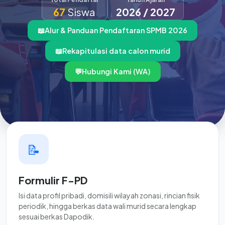
67
Siswa
2026 / 2027
📖
Alur & Panduan Pendaftaran SPMB 2026
📖
Rekapitulasi data calon murid
💬
Hubungi Kami (WA)
📝
Formulir F-PD
Isi data profil pribadi, domisili wilayah zonasi, rincian fisik
periodik, hingga berkas data wali murid secara lengkap
sesuai berkas Dapodik.