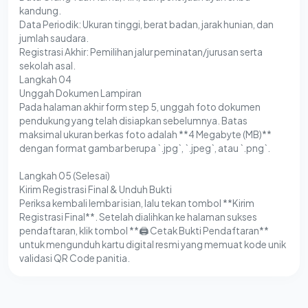
kandung.
Data Periodik: Ukuran tinggi, berat badan, jarak hunian, dan
jumlah saudara.
Registrasi Akhir: Pemilihan jalur peminatan/jurusan serta
sekolah asal.
Langkah 04
Unggah Dokumen Lampiran
Pada halaman akhir form step 5, unggah foto dokumen
pendukung yang telah disiapkan sebelumnya. Batas
maksimal ukuran berkas foto adalah **4 Megabyte (MB)**
dengan format gambar berupa `.jpg`, `.jpeg`, atau `.png`.
Langkah 05 (Selesai)
Kirim Registrasi Final & Unduh Bukti
Periksa kembali lembar isian, lalu tekan tombol **Kirim
Registrasi Final**. Setelah dialihkan ke halaman sukses
pendaftaran, klik tombol **🖨️ Cetak Bukti Pendaftaran**
untuk mengunduh kartu digital resmi yang memuat kode unik
validasi QR Code panitia.